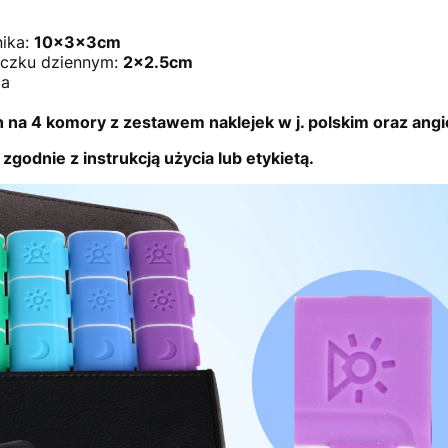
ika:
10x3x3cm
eczku dziennym:
2x2.5cm
ia
na 4 komory z zestawem naklejek w j. polskim oraz angi
zgodnie z instrukcją użycia lub etykietą.