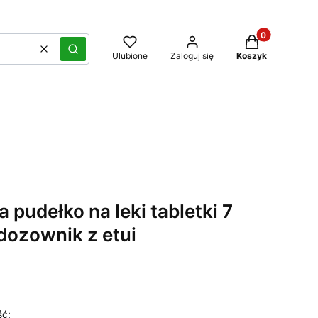
Produkty w kos
Wyczyść
Szukaj
Ulubione
Zaloguj się
Koszyk
 pudełko na leki tabletki 7
dozownik z etui
ść: