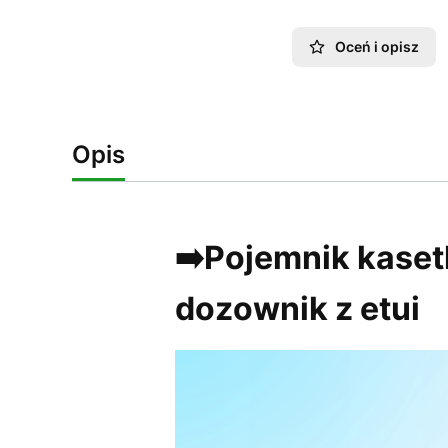
Oceń i opisz
Opis
➡️Pojemnik kasetk
dozownik z etui