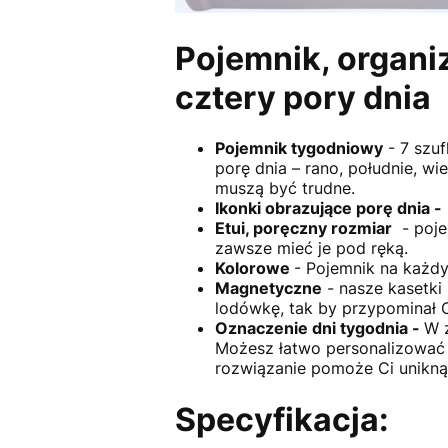
Pojemnik, organiz
cztery pory dnia
Pojemnik tygodniowy
- 7 szuf
porę dnia – rano, południe, wi
muszą być trudne.
Ikonki obrazujące porę dnia -
Etui, poręczny rozmiar
- poje
zawsze mieć je pod ręką.
Kolorowe
- Pojemnik na każdy
Magnetyczne
- nasze kasetki
lodówkę, tak by przypominał C
Oznaczenie dni tygodnia -
W z
Możesz łatwo personalizować s
rozwiązanie pomoże Ci uniknąć
Specyfikacja: