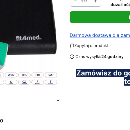
szt.
duża iloś
Darmowa dostawa dla zamó
Zapytaj o produkt
Czas wysyłki:
24 godziny
Zamówisz do g
t
00