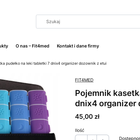
ukty
O nas – Fit4med
Kontakt i dane firmy
ka pudełko na leki tabletki 7 dnix4 organizer dozownik z etui
FIT4MED
Pojemnik kasetka
dnix4 organizer 
Cena
45,00 zł
Ilość
Dostępno