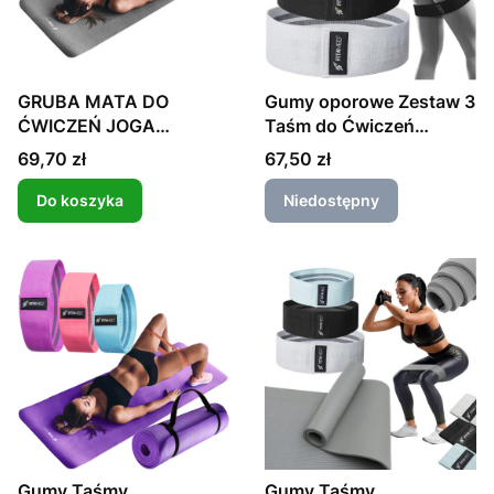
GRUBA MATA DO
Gumy oporowe Zestaw 3
ĆWICZEŃ JOGA
Taśm do Ćwiczeń
FITNESS PIANKA NRB
MATERIAŁOWE
Cena
Cena
69,70 zł
67,50 zł
1CM
Do koszyka
Niedostępny
Gumy Taśmy
Gumy Taśmy