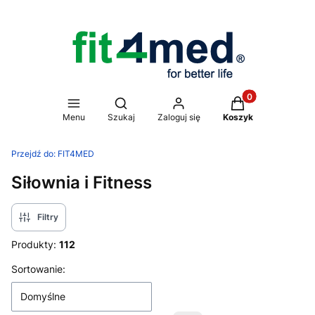
Produkty w koszy
Otwórz wyszukiwarkę
Menu
Szukaj
Zaloguj się
Koszyk
Przejdź do:
FIT4MED
Siłownia i Fitness
Filtry
Produkty:
112
Lista produktów
Sortowanie:
Domyślne