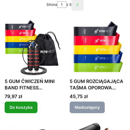
Strona
z 5
Następne produkty
5 GUM ROZCIĄGAJĄCA
5 GUM ĆWICZEŃ MINI
TAŚMA OPOROWA
BAND FITNESS
ĆWICZEŃ MINIBAND
SKAKANKA BOKSERSKA
Cena
Cena
45,75 zł
79,97 zł
Do koszyka
Niedostępny