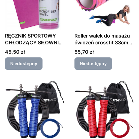
RĘCZNIK SPORTOWY
Roller wałek do masażu
CHŁODZĄCY SIŁOWNIA
ćwiczeń crossfit 33cm
FITNESS
różowy
Cena
Cena
45,50 zł
55,70 zł
Niedostępny
Niedostępny