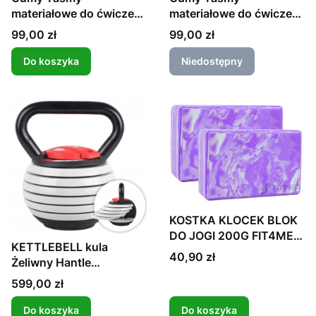
materiałowe do ćwiczeń
materiałowe do ćwiczeń
fitness+Mata
fitness+Mata
Cena
Cena
99,00 zł
99,00 zł
Do koszyka
Niedostępny
KOSTKA KLOCEK BLOK
DO JOGI 200G FIT4MED
KETTLEBELL kula
Z ETUI
Cena
40,90 zł
Żeliwny Hantle
Regulowane 3,5-18,1
Cena
599,00 zł
Do koszyka
Do koszyka