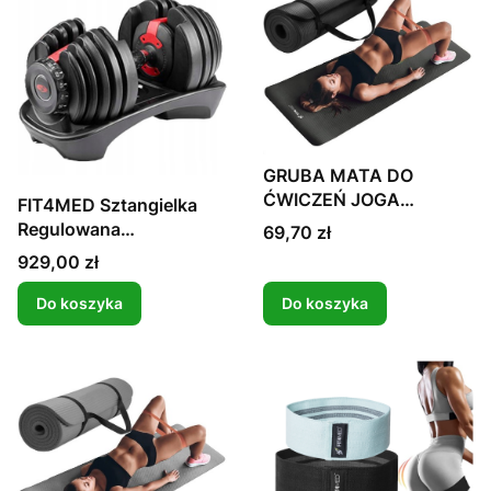
GRUBA MATA DO
ĆWICZEŃ JOGA
FIT4MED Sztangielka
FITNESS PIANKA NRB
Regulowana
Cena
69,70 zł
1CM CZARNA
Ciężarki+Gryf 24kg
Cena
929,00 zł
Do koszyka
Do koszyka