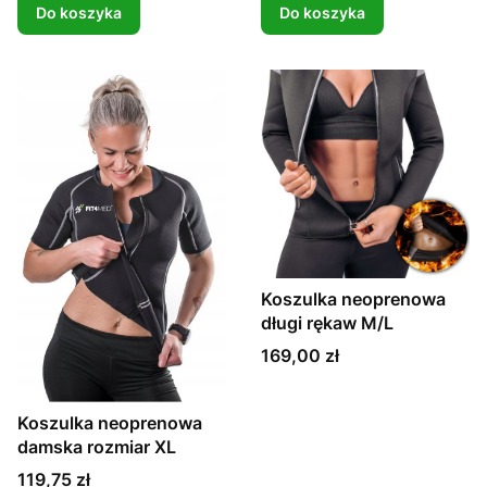
Do koszyka
Do koszyka
Koszulka neoprenowa
długi rękaw M/L
Cena
169,00 zł
Koszulka neoprenowa
damska rozmiar XL
Cena
119,75 zł