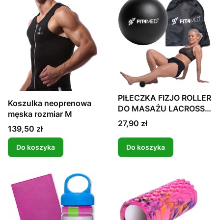
PIŁECZKA FIZJO ROLLER
Koszulka neoprenowa
DO MASAŻU LACROSSE
męska rozmiar M
FIT4MED CZARNA
Cena
27,90 zł
Cena
139,50 zł
Do koszyka
Do koszyka