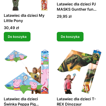
Latawiec dla dzieci PJ
MASKS Gunther fun
kolorowy
Latawiec dla dzieci My
Cena
29,95 zł
Little Pony
Cena
30,49 zł
Do koszyka
Do koszyka
Latawiec dla dzieci
Latawiec dla dzieci T-
Świnka Peppa Pig
REX Dinozaur