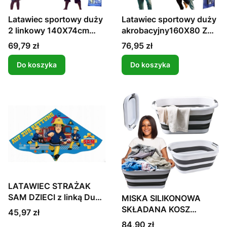
Latawiec sportowy duży
Latawiec sportowy duży
2 linkowy 140X74cm
akrobacyjny160X80 Z
Jastrząb
LINKAMI
Cena
Cena
69,79 zł
76,95 zł
Do koszyka
Do koszyka
LATAWIEC STRAŻAK
SAM DZIECI z linką Duży
MISKA SILIKONOWA
GUNTHER
SKŁADANA KOSZ
Cena
45,97 zł
PRANIE 25L SKŁADANY
Cena
84,90 zł