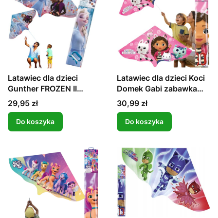
Latawiec dla dzieci
Latawiec dla dzieci Koci
Gunther FROZEN II
Domek Gabi zabawka
Kraina Lodu
kolorowy 1 linkowy
Cena
Cena
29,95 zł
30,99 zł
dobrze lata
Do koszyka
Do koszyka