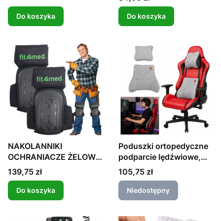
Do koszyka
Do koszyka
NAKOLANNIKI
Poduszki ortopedyczne
OCHRANIACZE ŻELOWE
podparcie lędźwiowe,
KOLAN BRUKARSKIE
poduszka na szyję, do
Cena
Cena
139,75 zł
105,75 zł
siedzenia, samochodu,
biura z pianką memory
Do koszyka
Niedostępny
foam, Wobell