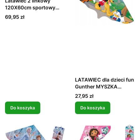
Latawiec 2 linkowy
120X60cm sportowy
duży Sokół
Cena
69,95 zł
LATAWIEC dla dzieci fun
Gunther MYSZKA
MICKEY MIKI
Cena
27,95 zł
Do koszyka
Do koszyka