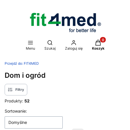
Produkty w koszy
Otwórz wyszukiwarkę
Menu
Szukaj
Zaloguj się
Koszyk
Przejdź do:
FIT4MED
Dom i ogród
Filtry
Produkty:
52
Lista produktów
Sortowanie:
Domyślne