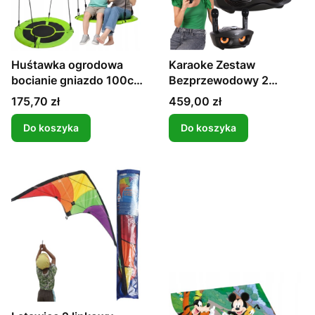
Huśtawka ogrodowa
Karaoke Zestaw
bocianie gniazdo 100cm
Bezprzewodowy 2
do 150kg dla dzieci duża
Mikrofony Bluetooth
Cena
Cena
175,70 zł
459,00 zł
stelaż XL
Głośnik Impreza
domowa
Do koszyka
Do koszyka