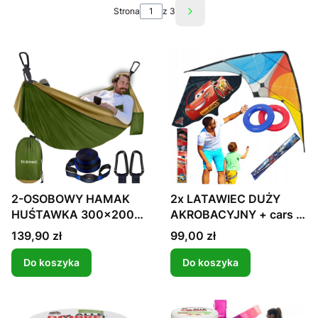
Strona
z 3
Następne produkty
2-OSOBOWY HAMAK
2x LATAWIEC DUŻY
HUŚTAWKA 300x200
AKROBACYJNY + cars 3
DUŻY 300KG XXL
DLA DZIECI
Cena
Cena
139,90 zł
99,00 zł
Do koszyka
Do koszyka