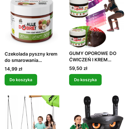
GUMY OPOROWE DO
Czekolada pyszny krem
ĆWICZEŃ I KREM
do smarowania
CZEKLADOWY BEZ
dietetyczny
Cena
59,50 zł
Cena
14,99 zł
CUKRU
Do koszyka
Do koszyka