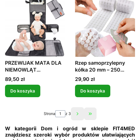
PRZEWIJAK MATA DLA
Rzep samoprzylepny
NIEMOWLĄT
kółka 20 mm – 250
TURYSTYCZNA DO
kompletów , biały
Cena
Cena
89,50 zł
29,90 zł
PRZEWIJANIA
ORGANZER
Do koszyka
Do koszyka
ROZKŁADANY
Strona
z 3
Przejdź do ostatniej st
W kategorii Dom i ogród w sklepie FIT4MED
znajdziesz szeroki wybór produktów ułatwiających