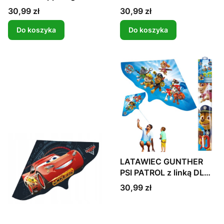
kolorowy zabawka 1
Cena
Cena
30,99 zł
30,99 zł
linkowy dobrze lata
Do koszyka
Do koszyka
LATAWIEC GUNTHER
PSI PATROL z linką DLA
DZIECI fun
Cena
30,99 zł