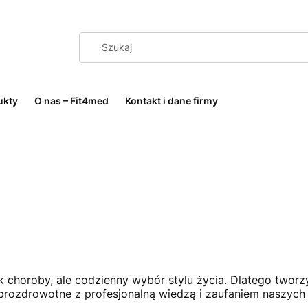
ukty
O nas – Fit4med
Kontakt i dane firmy
k choroby, ale codzienny wybór stylu życia. Dlatego twor
prozdrowotne z profesjonalną wiedzą i zaufaniem naszych 