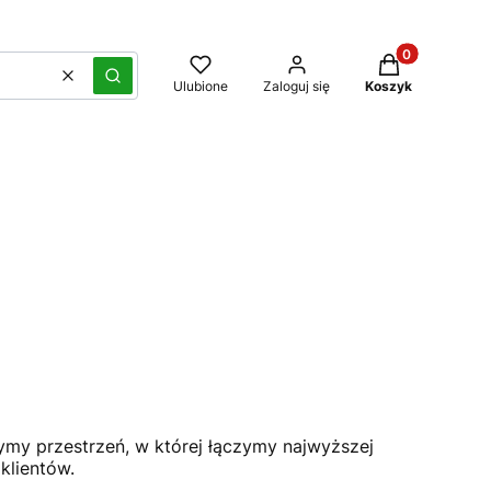
Produkty w kos
Wyczyść
Szukaj
Ulubione
Zaloguj się
Koszyk
zymy przestrzeń, w której łączymy najwyższej
klientów.