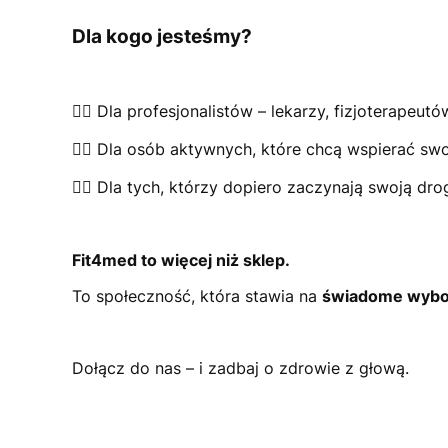
Dla kogo jesteśmy?
👩‍⚕️ Dla profesjonalistów – lekarzy, fizjoterape
🏃‍♂️ Dla osób aktywnych, które chcą wspierać sw
🧘‍♀️ Dla tych, którzy dopiero zaczynają swoją d
Fit4med to więcej niż sklep.
To społeczność, która stawia na
świadome wybory
Dołącz do nas – i zadbaj o zdrowie z głową.