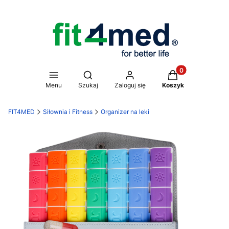
Produkty w koszy
Otwórz wyszukiwarkę
Menu
Szukaj
Zaloguj się
Koszyk
FIT4MED
Siłownia i Fitness
Organizer na leki