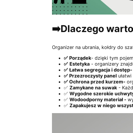
➡️Dlaczego warto
Organizer na ubrania, kołdry do sz
✅
Porządek
- dzięki tym poje
✅
Estetyka
- organizery znajd
✅ Łatwa segregacja i dostęp
✅ P
rzezroczysty panel
ułatwi
✅ O
chrona przed kurzem-
or
✅
Zamykane na suwak
- Każd
✅
Wygodne szerokie uchwyt
✅
Wodoodporny materiał -
wy
✅
Zapakujesz w niego wszyst