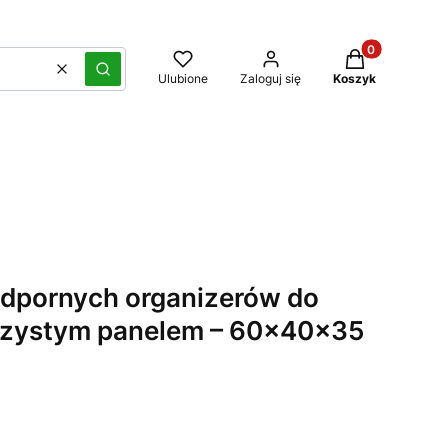
Produkty w kos
Wyczyść
Szukaj
Ulubione
Zaloguj się
Koszyk
dpornych organizerów do
oczystym panelem – 60×40×35