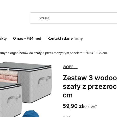
ukty
O nas – Fit4med
Kontakt i dane firmy
rnych organizerów do szafy z przezroczystym panelem – 60×40×35 cm
WOBELL
Zestaw 3 wodoo
szafy z przezr
cm
Cena
59,90 zł
bez VAT