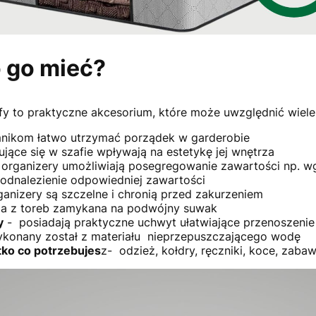
 go mieć?
afy to praktyczne akcesorium, które może uwzględnić wiele
mnikom łatwo utrzymać porządek w garderobie
ujące się w szafie wpływają na estetykę jej wnętrza
-
organizery umożliwiają posegregowanie zawartości np. wg
 odnalezienie odpowiedniej zawartości
ganizery są szczelne i chronią przed zakurzeniem
a z toreb zamykana na podwójny suwak
y
- posiadają praktyczne uchwyt ułatwiające przenoszenie
konany został z materiału nieprzepuszczającego wodę
ko co potrzebujes
z- odzież, kołdry, ręczniki, koce, zabaw