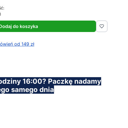
ść:
ć
Dodaj do koszyka
wień od 149 zł
odziny 16:00? Paczkę nadamy
ego samego dnia