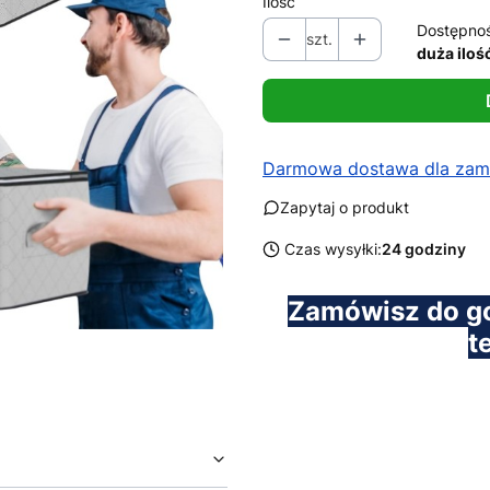
Ilość
Dostępno
szt.
duża iloś
Darmowa dostawa dla zamó
Zapytaj o produkt
Czas wysyłki:
24 godziny
Zamówisz do g
t