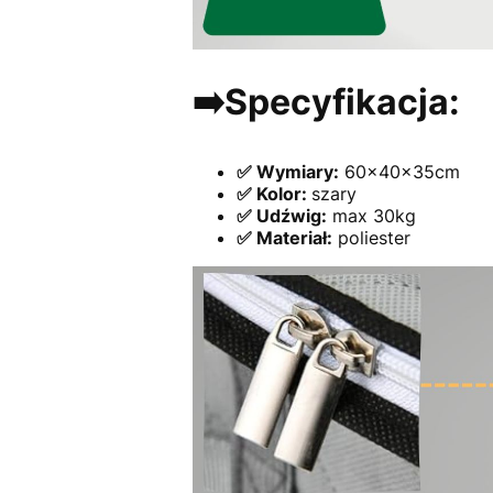
➡️Specyfikacja:
✅
Wymiary:
60x40x35cm
✅ Kolor:
szary
✅ Udźwig:
max 30kg
✅ Materiał:
poliester