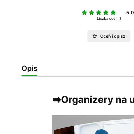
5.
Liczba ocen: 1
Oceń i opisz
Opis
➡️Organizery na u