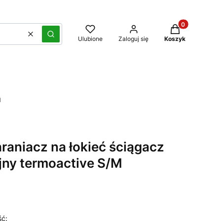
Produkty w kos
Wyczyść
Szukaj
Ulubione
Zaloguj się
Koszyk
M
raniacz na łokieć ściągacz
ny termoactive S/M
ść: