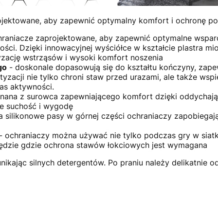
rojektowane, aby zapewnić optymalny komfort i ochronę po
raniacze zaprojektowane, aby zapewnić optymalne wsparci
ci. Dzięki innowacyjnej wyściółce w kształcie plastra mio
yzację wstrząsów i wysoki komfort noszenia
go
- doskonale dopasowują się do kształtu kończyny, zapewn
zacji nie tylko chroni staw przed urazami, ale także wspie
as aktywności.
nana z surowca zapewniającego komfort dzięki oddychają
ze suchość i wygodę
 silikonowe pasy w górnej części ochraniaczy zapobiegają
- ochraniaczy można używać nie tylko podczas gry w siat
szędzie gdzie ochrona stawów łokciowych jest wymagana
nikając silnych detergentów. Po praniu należy delikatnie 