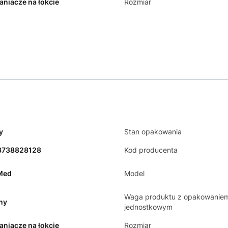
aniacze na łokcie
Rozmiar
y
Stan opakowania
3738828128
Kod producenta
Med
Model
Waga produktu z opakowanie
ny
jednostkowym
aniacze na łokcie
Rozmiar