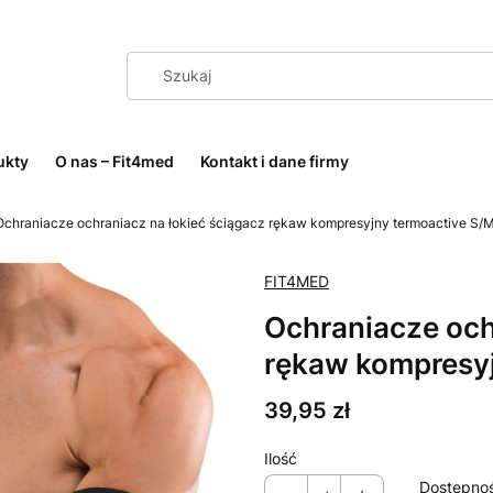
ukty
O nas – Fit4med
Kontakt i dane firmy
Ochraniacze ochraniacz na łokieć ściągacz rękaw kompresyjny termoactive S/
FIT4MED
Ochraniacze och
rękaw kompresyj
Cena
39,95 zł
Ilość
Dostępno