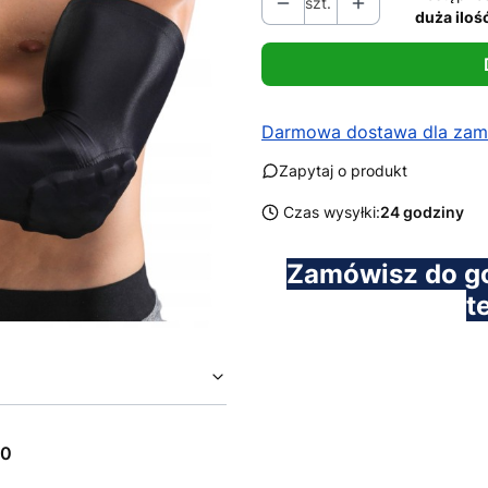
szt.
duża iloś
Darmowa dostawa dla zamó
Zapytaj o produkt
Czas wysyłki:
24 godziny
Zamówisz do g
t
00