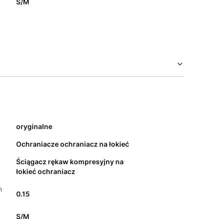
S/M
oryginalne
Ochraniacze ochraniacz na łokieć
Ściągacz rękaw kompresyjny na
łokieć ochraniacz
m
0.15
S/M