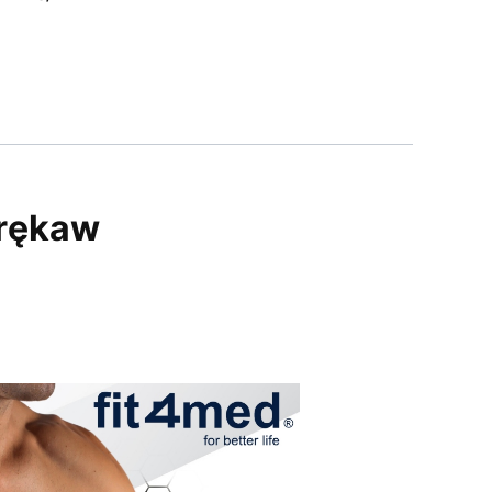
 rękaw