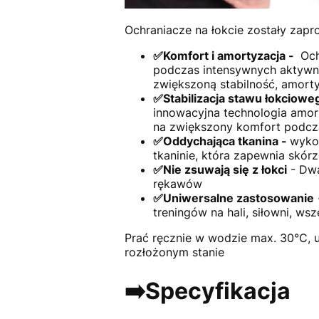
Ochraniacze na łokcie zostały zap
✅Komfort i amortyzacja -
Och
podczas intensywnych aktywnoś
zwiększoną stabilność, amort
✅Stabilizacja stawu łokciowe
innowacyjna technologia amorty
na zwiększony komfort podcz
✅Oddychająca tkanina -
wyko
tkaninie, która zapewnia skór
✅Nie zsuwają się z łokci
- Dwa
rękawów
✅Uniwersalne zastosowanie
treningów na hali, siłowni, w
Prać ręcznie w wodzie max. 30°C, u
rozłożonym stanie
➡️Specyfikacja