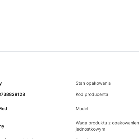
y
Stan opakowania
3738828128
Kod producenta
Med
Model
Waga produktu z opakowanie
ny
jednostkowym