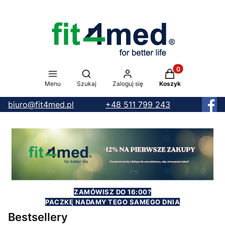
Produkty w koszy
Otwórz wyszukiwarkę
Menu
Szukaj
Zaloguj się
Koszyk
biuro@fit4med.pl
+48 511 799 243
ZAMÓWISZ DO 16:00?
PACZKĘ NADAMY TEGO SAMEGO DNIA
Bestsellery