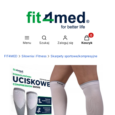
Produkty w koszy
Otwórz wyszukiwarkę
Menu
Szukaj
Zaloguj się
Koszyk
FIT4MED
Siłownia i Fitness
Skarpety sportowe/kompresyjne