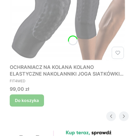
OCHRANIACZ NA KOLANA KOLANO
ELASTYCZNE NAKOLANNIKI JOGA SIATKÓWKI
PRODUCENT
TAŃCA L
FIT4MED
Cena
99,00 zł
Do koszyka