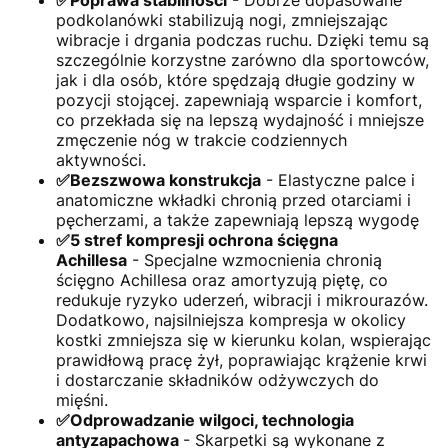
podkolanówki stabilizują nogi, zmniejszając
wibracje i drgania podczas ruchu. Dzięki temu są
szczególnie korzystne zarówno dla sportowców,
jak i dla osób, które spędzają długie godziny w
pozycji stojącej. zapewniają wsparcie i komfort,
co przekłada się na lepszą wydajność i mniejsze
zmęczenie nóg w trakcie codziennych
aktywności.
✅Bezszwowa konstrukcja
- Elastyczne palce i
anatomiczne wkładki chronią przed otarciami i
pęcherzami, a także zapewniają lepszą wygodę
✅5 stref kompresji ochrona ścięgna
Achillesa
- Specjalne wzmocnienia chronią
ścięgno Achillesa oraz amortyzują piętę, co
redukuje ryzyko uderzeń, wibracji i mikrourazów.
Dodatkowo, najsilniejsza kompresja w okolicy
kostki zmniejsza się w kierunku kolan, wspierając
prawidłową pracę żył, poprawiając krążenie krwi
i dostarczanie składników odżywczych do
mięśni.
✅Odprowadzanie wilgoci, technologia
antyzapachowa
- Skarpetki są wykonane z