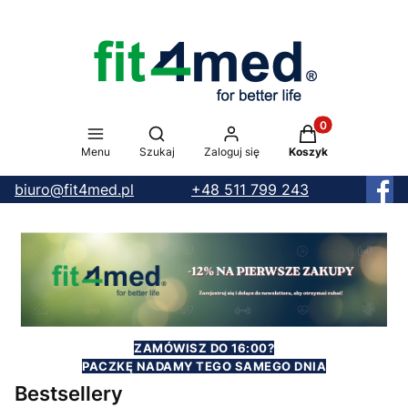
Produkty w koszy
Otwórz wyszukiwarkę
Menu
Szukaj
Zaloguj się
Koszyk
biuro@fit4med.pl
+48 511 799 243
ZAMÓWISZ DO 16:00?
PACZKĘ NADAMY TEGO SAMEGO DNIA
Bestsellery