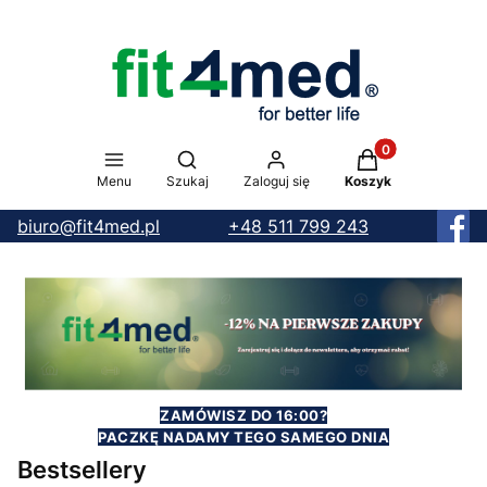
Produkty w koszy
Otwórz wyszukiwarkę
Menu
Szukaj
Zaloguj się
Koszyk
biuro@fit4med.pl
+48 511 799 243
ZAMÓWISZ DO 16:00?
PACZKĘ NADAMY TEGO SAMEGO DNIA
Bestsellery