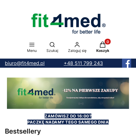
Produkty w koszy
Otwórz wyszukiwarkę
Menu
Szukaj
Zaloguj się
Koszyk
biuro@fit4med.pl
+48 511 799 243
ZAMÓWISZ DO 16:00?
PACZKĘ NADAMY TEGO SAMEGO DNIA
Bestsellery