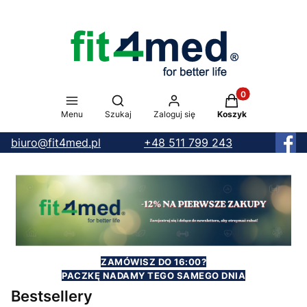
Produkty w koszy
Otwórz wyszukiwarkę
Menu
Szukaj
Zaloguj się
Koszyk
biuro@fit4med.pl
+48 511 799 243
ZAMÓWISZ DO 16:00?
PACZKĘ NADAMY TEGO SAMEGO DNIA
Bestsellery