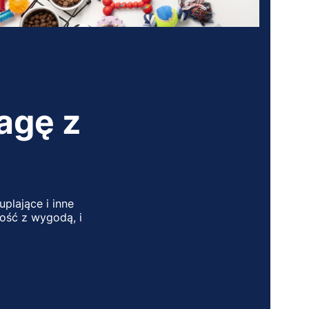
agę z
plające i inne
kość z wygodą, i