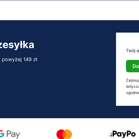
zesyłka
Twój a
 powyżej 149 zł
Do
Zapisuj
dotycz
zgodnie