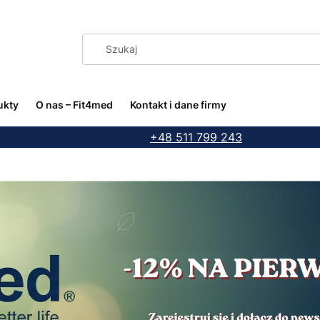
ukty
O nas – Fit4med
Kontakt i dane firmy
+48 511 799 243