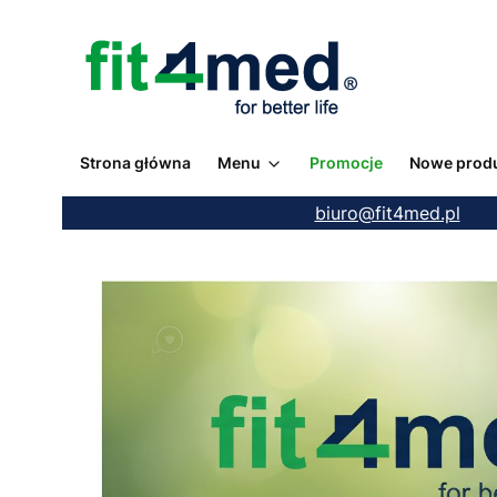
Strona główna
Menu
Promocje
Nowe prod
biuro@fit4med.pl