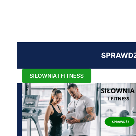
SPRAWDŹ
SIŁOWNIA I FITNESS